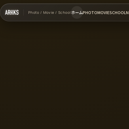
ホーム
PHOTO
MOVIE
SCHOOL
N
Photo / Movie / School