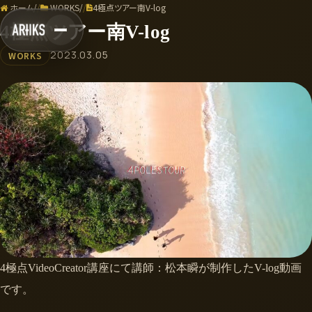
ホーム
/
WORKS
/
4極点ツアー南V-log
4極点ツアー南V-log
2023.03.05
WORKS
4極点VideoCreator講座にて講師：松本瞬が制作したV-log動画
です。