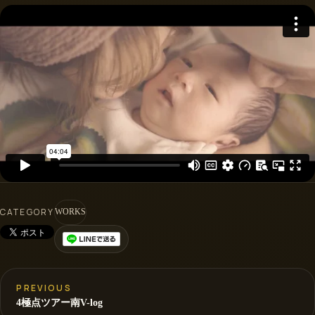
CATEGORY
WORKS
PREVIOUS
4極点ツアー南V-log